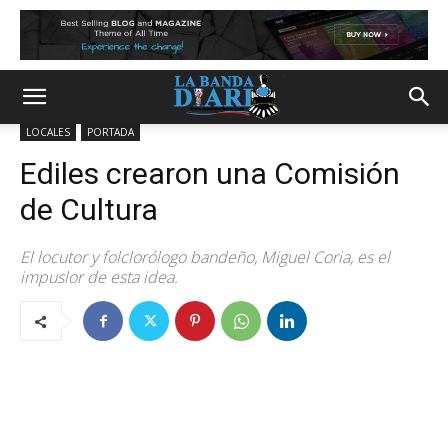
LOCALES
PORTADA
Ediles crearon una Comisión
de Cultura
El locutor y folclorólogo bandeño, Miguel Coria, es el
impuslor de esta idea.