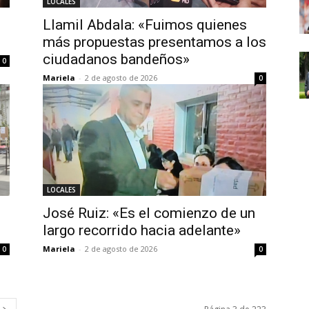
LOCALES
Llamil Abdala: «Fuimos quienes
más propuestas presentamos a los
ciudadanos bandeños»
0
Mariela
-
2 de agosto de 2026
0
LOCALES
José Ruiz: «Es el comienzo de un
largo recorrido hacia adelante»
Mariela
-
2 de agosto de 2026
0
0