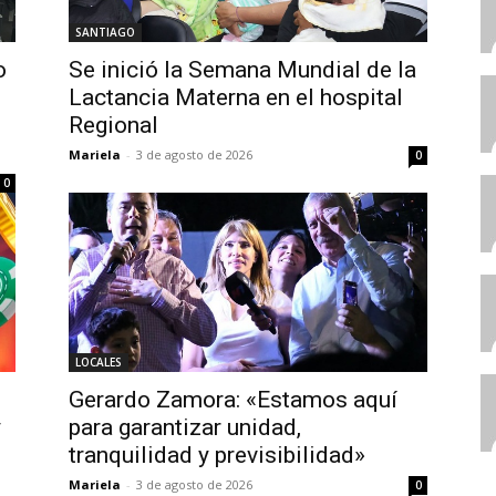
SANTIAGO
o
Se inició la Semana Mundial de la
Lactancia Materna en el hospital
Regional
Mariela
-
3 de agosto de 2026
0
0
LOCALES
Gerardo Zamora: «Estamos aquí
y
para garantizar unidad,
tranquilidad y previsibilidad»
Mariela
-
3 de agosto de 2026
0