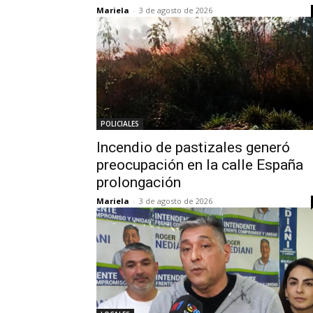
Mariela
-
3 de agosto de 2026
POLICIALES
Incendio de pastizales generó
preocupación en la calle España
prolongación
Mariela
-
3 de agosto de 2026