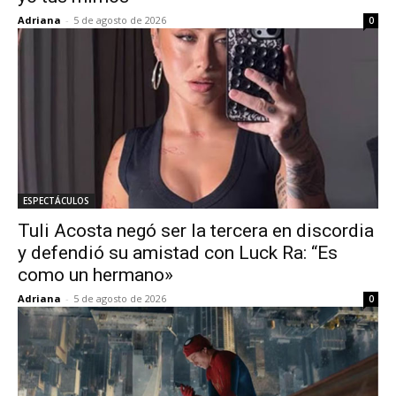
Adriana
-
5 de agosto de 2026
0
ESPECTÁCULOS
Tuli Acosta negó ser la tercera en discordia
y defendió su amistad con Luck Ra: “Es
como un hermano»
Adriana
-
5 de agosto de 2026
0