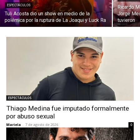
ESPECTÁCULOS
Ricardo M
Tuli Acosta dio un show en medio de la
Jorge Mes
polémica por la ruptura de La Joaqui y Luck Ra
tuvieron
ESPECTÁCULOS
Thiago Medina fue imputado formalmente
por abuso sexual
Mariela
-
7 de agosto de 2026
0