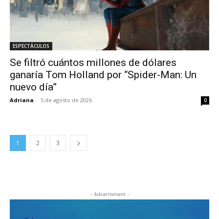
ESPECTÁCULOS
Se filtró cuántos millones de dólares
ganaría Tom Holland por “Spider-Man: Un
nuevo día”
Adriana
-
5 de agosto de 2026
0
1
2
3
- Advertisment -