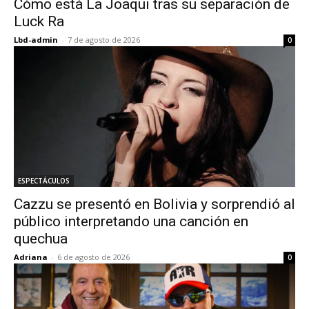
Cómo está La Joaqui tras su separación de
Luck Ra
Lbd-admin
-
7 de agosto de 2026
0
ESPECTÁCULOS
Cazzu se presentó en Bolivia y sorprendió al
público interpretando una canción en
quechua
Adriana
-
6 de agosto de 2026
0