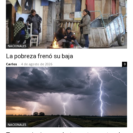
NACIONALES
La pobreza frenó su baja
Carlos
-
4 de agosto de 2026
0
NACIONALES