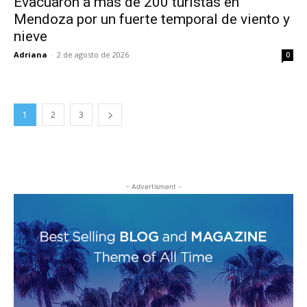
Evacuaron a más de 200 turistas en
Mendoza por un fuerte temporal de viento y
nieve
Adriana
-
2 de agosto de 2026
0
1
2
3
- Advertisment -