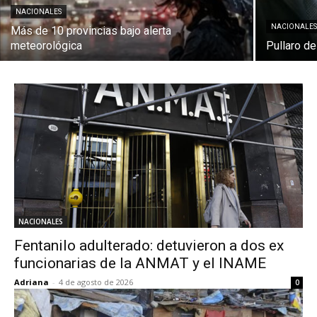
NACIONALES
NACIONALE
Más de 10 provincias bajo alerta
meteorológica
Pullaro de
NACIONALES
Fentanilo adulterado: detuvieron a dos ex
funcionarias de la ANMAT y el INAME
Adriana
-
4 de agosto de 2026
0