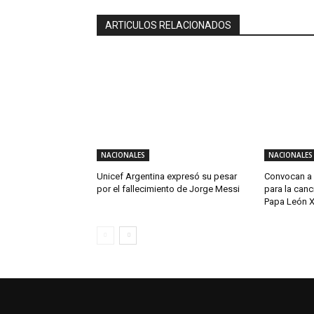
ARTICULOS RELACIONADOS
NACIONALES
NACIONALES
Unicef Argentina expresó su pesar
Convocan a 
por el fallecimiento de Jorge Messi
para la canci
Papa León X