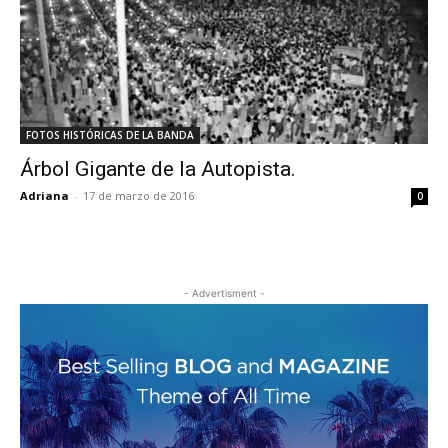
FOTOS HISTÓRICAS DE LA BANDA
Árbol Gigante de la Autopista.
Adriana
-
17 de marzo de 2016
0
- Advertisment -