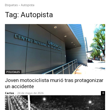
Etiquetas
Autopista
Tag:
Autopista
POLICIALES
Joven motociclista murió tras protagonizar
un accidente
Carlos
-
24 de mayo de 2026
0