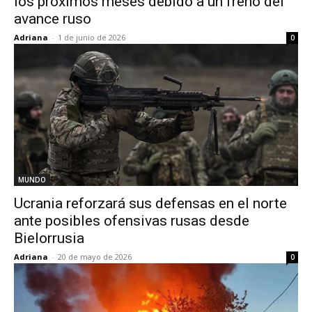
los próximos meses debido a un freno del
avance ruso
Adriana
-
1 de junio de 2026
0
MUNDO
Ucrania reforzará sus defensas en el norte
ante posibles ofensivas rusas desde
Bielorrusia
Adriana
-
20 de mayo de 2026
0