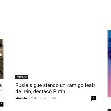
MUNDO
a
Rusia sigue siendo un «amigo leal»
r
de Irán, destacó Putin
Mariela
-
21 de marzo de 2026
0
0