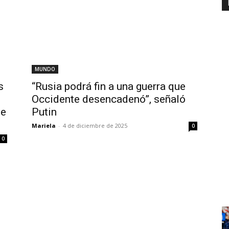
MUNDO
s
“Rusia podrá fin a una guerra que
Occidente desencadenó”, señaló
 e
Putin
Mariela
-
4 de diciembre de 2025
0
0