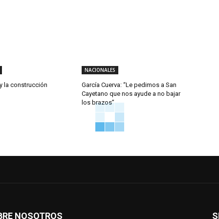
NACIONALES
 y la construcción
García Cuerva: “Le pedimos a San
Cayetano que nos ayude a no bajar
los brazos”
BRE NOSOTROS
S