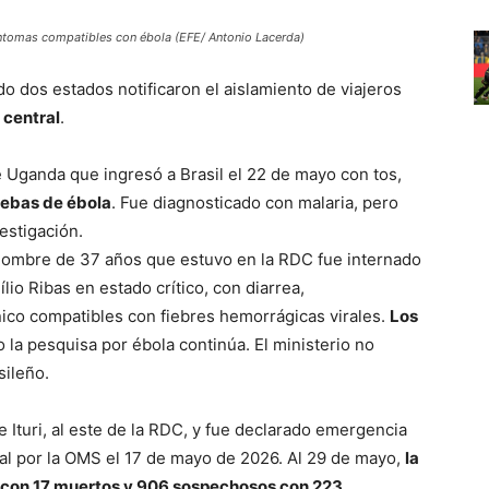
síntomas compatibles con ébola (EFE/ Antonio Lacerda)
o dos estados notificaron el aislamiento de viajeros
 central
.
 Uganda que ingresó a Brasil el 22 de mayo con tos,
uebas de ébola
. Fue diagnosticado con malaria, pero
estigación.
hombre de 37 años que estuvo en la RDC fue internado
ílio Ribas en estado crítico, con diarrea,
ico compatibles con fiebres hemorrágicas virales.
Los
o la pesquisa por ébola continúa. El ministerio no
sileño.
de Ituri, al este de la RDC, y fue declarado emergencia
nal por la OMS el 17 de mayo de 2026. Al 29 de mayo,
la
 con 17 muertos y 906 sospechosos con 223