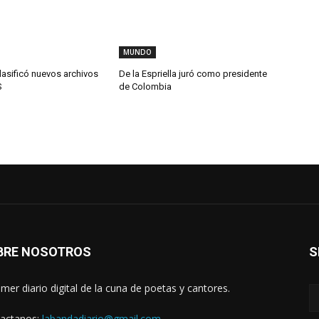
MUNDO
lasificó nuevos archivos
De la Espriella juró como presidente
S
de Colombia
BRE NOSOTROS
S
rimer diario digital de la cuna de poetas y cantores.
actanos:
labandadiario@gmail.com