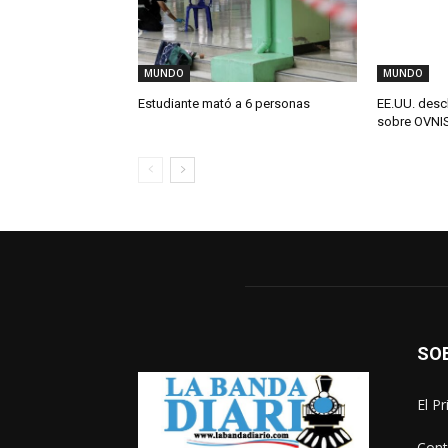
MUNDO
MUNDO
Estudiante mató a 6 personas
EE.UU. desc
sobre OVNI
SO
El P
Cont