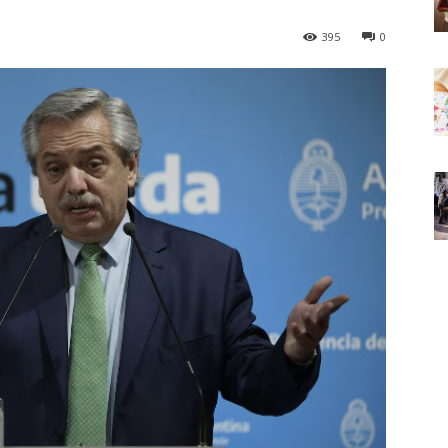
395
0