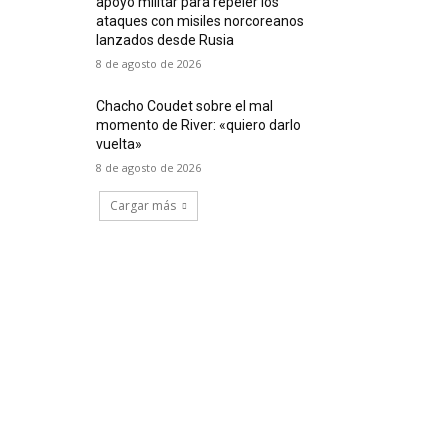
apoyo militar para repeler los
ataques con misiles norcoreanos
lanzados desde Rusia
8 de agosto de 2026
Chacho Coudet sobre el mal
momento de River: «quiero darlo
vuelta»
8 de agosto de 2026
Cargar más