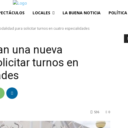
PECTÁCULOS
LOCALES
LA BUENA NOTICIA
POLÍTICA
alidad para solicitar turnos en cuatro especialidades
an una nueva
icitar turnos en
ades
536
0