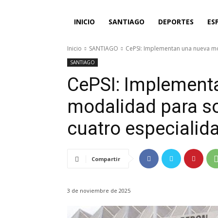
INICIO
SANTIAGO
DEPORTES
ES
Inicio
SANTIAGO
CePSI: Implementan una nueva mod
SANTIAGO
CePSI: Implement
modalidad para sol
cuatro especialid
Compartir
3 de noviembre de 2025