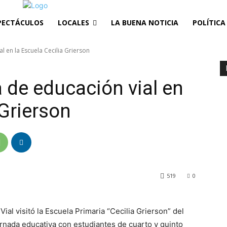
PECTÁCULOS
LOCALES
LA BUENA NOTICIA
POLÍTICA
 en la Escuela Cecilia Grierson
 de educación vial en
 Grierson
519
0
al visitó la Escuela Primaria “Cecilia Grierson” del
ornada educativa con estudiantes de cuarto y quinto