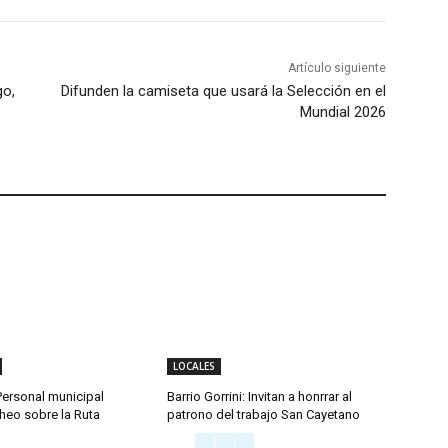
Artículo siguiente
go,
Difunden la camiseta que usará la Selección en el
Mundial 2026
LOCALES
Personal municipal
Barrio Gorrini: Invitan a honrrar al
heo sobre la Ruta
patrono del trabajo San Cayetano
1