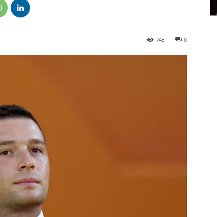
748
0