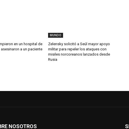
MUNDO
umpieron en un hospital de
Zelensky solicitó a Seúl mayor apoyo
 asesinaron a un paciente
militar para repeler los ataques con
misiles norcoreanos lanzados desde
Rusia
BRE NOSOTROS
S