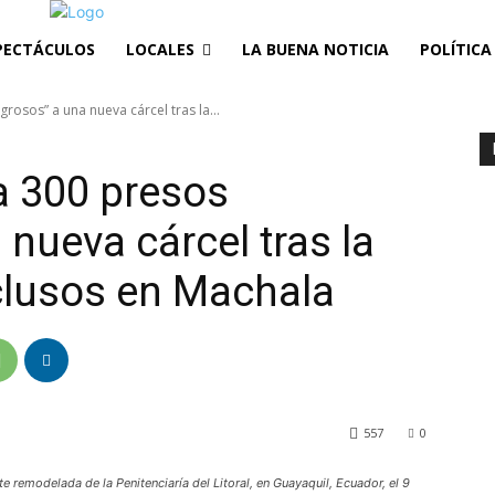
PECTÁCULOS
LOCALES
LA BUENA NOTICIA
POLÍTICA
rosos” a una nueva cárcel tras la...
a 300 presos
 nueva cárcel tras la
clusos en Machala
557
0
remodelada de la Penitenciaría del Litoral, en Guayaquil, Ecuador, el 9