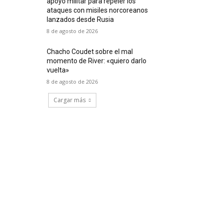
apoyo militar para repeler los
ataques con misiles norcoreanos
lanzados desde Rusia
8 de agosto de 2026
Chacho Coudet sobre el mal
momento de River: «quiero darlo
vuelta»
8 de agosto de 2026
Cargar más