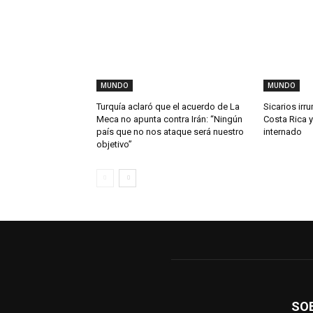
MUNDO
MUNDO
Turquía aclaró que el acuerdo de La
Sicarios irr
Meca no apunta contra Irán: “Ningún
Costa Rica y
país que no nos ataque será nuestro
internado
objetivo”
SO