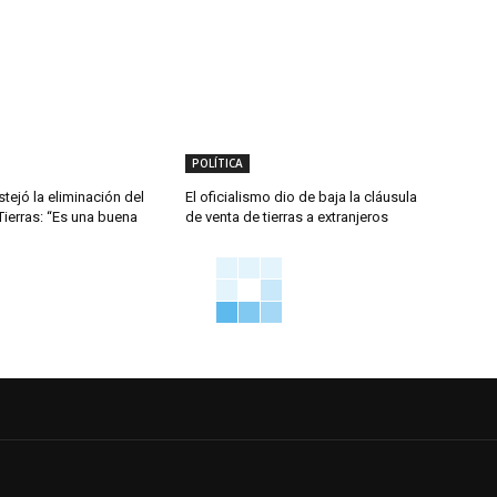
POLÍTICA
tejó la eliminación del
El oficialismo dio de baja la cláusula
Tierras: “Es una buena
de venta de tierras a extranjeros