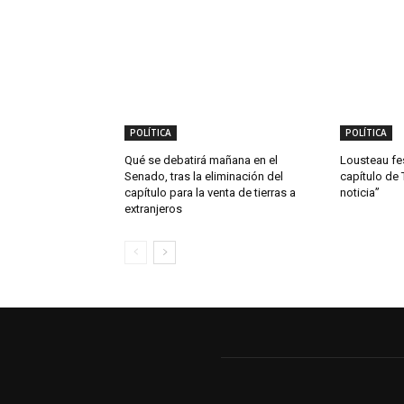
POLÍTICA
POLÍTICA
Qué se debatirá mañana en el
Lousteau fes
Senado, tras la eliminación del
capítulo de 
capítulo para la venta de tierras a
noticia”
extranjeros