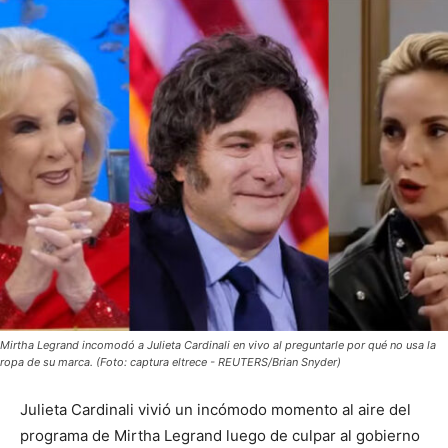
Mirtha Legrand incomodó a Julieta Cardinali en vivo al preguntarle por qué no usa la
ropa de su marca. (Foto: captura eltrece - REUTERS/Brian Snyder)
Julieta Cardinali vivió un incómodo momento al aire del
programa de Mirtha Legrand luego de culpar al gobierno