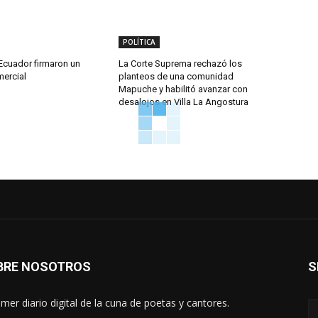
POLÍTICA
Ecuador firmaron un
La Corte Suprema rechazó los
ercial
planteos de una comunidad
Mapuche y habilitó avanzar con
desalojos en Villa La Angostura
BRE NOSOTROS
S
rimer diario digital de la cuna de poetas y cantores.