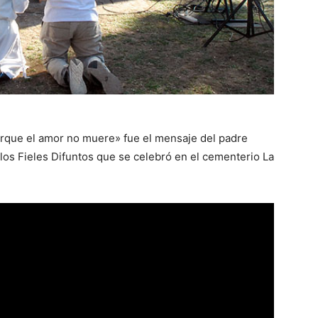
rque el amor no muere» fue el mensaje del padre
 los Fieles Difuntos que se celebró en el cementerio La