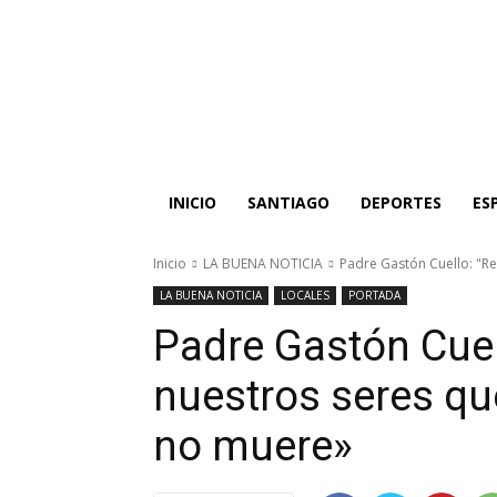
INICIO
SANTIAGO
DEPORTES
ES
Inicio
LA BUENA NOTICIA
Padre Gastón Cuello: "R
LA BUENA NOTICIA
LOCALES
PORTADA
Padre Gastón Cue
nuestros seres qu
no muere»