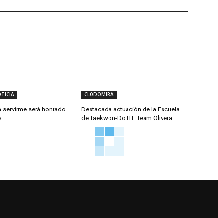
TICIA
CLODOMIRA
a servirme será honrado
Destacada actuación de la Escuela
e
de Taekwon-Do ITF Team Olivera