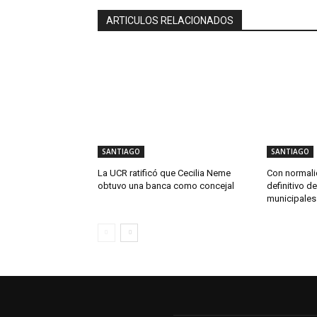
ARTICULOS RELACIONADOS
SANTIAGO
SANTIAGO
La UCR ratificó que Cecilia Neme
Con normalid
obtuvo una banca como concejal
definitivo d
municipales