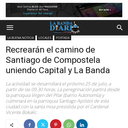
LA BUENA NOTICIA
LOCALES
PORTADA
Recrearán el camino de
Santiago de Compostela
uniendo Capital y La Banda
La actividad se desarrollará el próximo 25 de julio, a
partir de las 09.30 horas. La peregrinación partirá desde
la parroquia Virgen del Pilar (barrio Autonomía) y
culminará en la parroquia Santiago Apóstol de esta
ciudad con la santa misa presidida por el Cardenal
Vicente Bokalic.