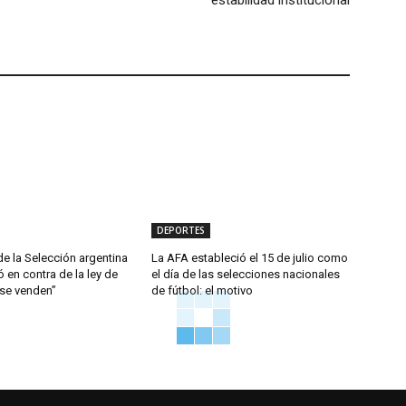
estabilidad institucional
DEPORTES
e la Selección argentina
La AFA estableció el 15 de julio como
 en contra de la ley de
el día de las selecciones nacionales
 se venden”
de fútbol: el motivo