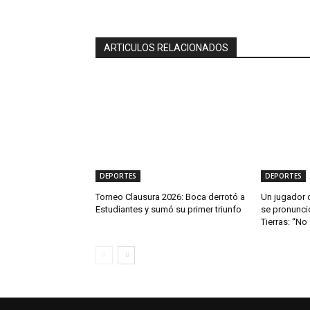
ARTICULOS RELACIONADOS
DEPORTES
DEPORTES
Torneo Clausura 2026: Boca derrotó a
Un jugador d
Estudiantes y sumó su primer triunfo
se pronunció
Tierras: “No