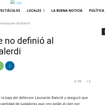
PECTÁCULOS
LOCALES
LA BUENA NOTICIA
POLÍTICA
reemplazane de Balerdi
 no definió al
lerdi
379
0
 la baja del defensor Leonardo Balerdi y aseguró que
cantidad de jugadores que «no están al cien por