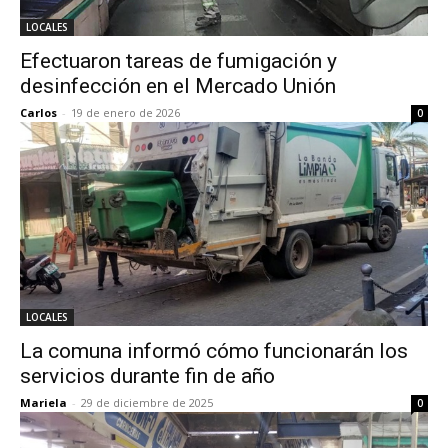
LOCALES
Efectuaron tareas de fumigación y
desinfección en el Mercado Unión
Carlos
-
19 de enero de 2026
0
LOCALES
La comuna informó cómo funcionarán los
servicios durante fin de año
Mariela
-
29 de diciembre de 2025
0