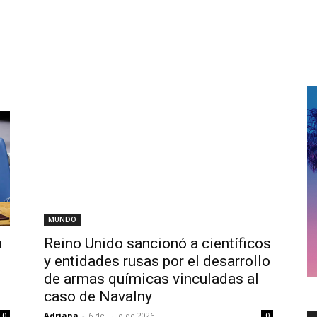
MUNDO
a
Reino Unido sancionó a científicos
y entidades rusas por el desarrollo
de armas químicas vinculadas al
caso de Navalny
Adriana
-
6 de julio de 2026
0
0