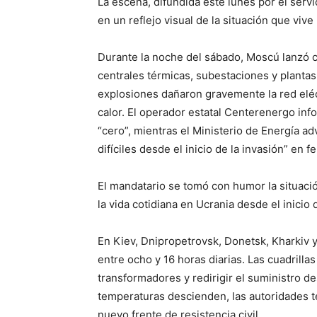
La escena, difundida este lunes por el serv
en un reflejo visual de la situación que vive
Durante la noche del sábado, Moscú lanzó c
centrales térmicas, subestaciones y plantas 
explosiones dañaron gravemente la red eléct
calor. El operador estatal Centerenergo in
“cero”, mientras el Ministerio de Energía a
difíciles desde el inicio de la invasión” en 
El mandatario se tomó con humor la situaci
la vida cotidiana en Ucrania desde el inicio 
En Kiev, Dnipropetrovsk, Donetsk, Kharkiv y
entre ocho y 16 horas diarias. Las cuadrilla
transformadores y redirigir el suministro 
temperaturas descienden, las autoridades te
nuevo frente de resistencia civil.