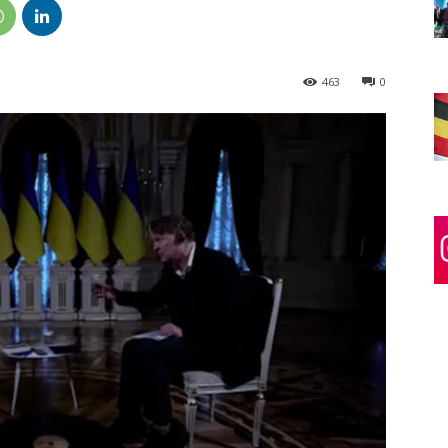
463
0