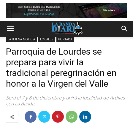
LA BUENA NOTICIA
LOCALES
PORTADA
Parroquia de Lourdes se
prepara para vivir la
tradicional peregrinación en
honor a la Virgen del Valle
Será el 7 y 8 de diciembre y unirá la localidad de Ardiles
con La Banda.